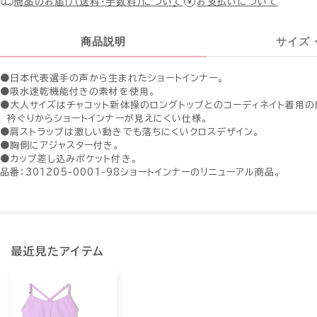
商品のお届け（送料・手数料）について
お支払いについて
商品説明
サイズ
●日本代表選手の声から生まれたショートインナー。
●吸水速乾機能付きの素材を使用。
●大人サイズはチャコット新体操のロングトップとのコーディネイト着用の
衿ぐりからショートインナーが見えにくい仕様。
●肩ストラップは激しい動きでも落ちにくいクロスデザイン。
●胸側にアジャスター付き。
●カップ差し込みポケット付き。
品番：301205-0001-98ショートインナーのリニューアル商品。
最近見たアイテム