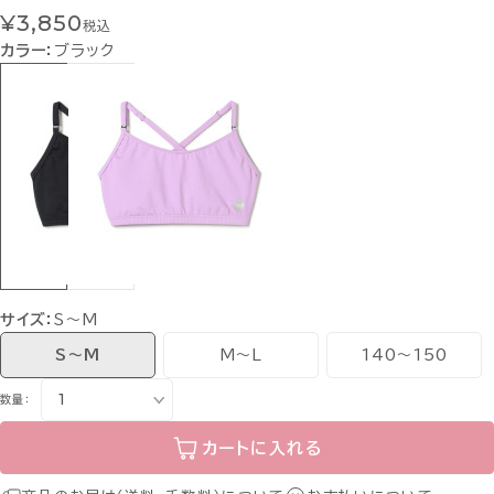
¥3,850
税込
カラー：
ブラック
サイズ：
S～M
S～M
M～L
140～150
数量：
カートに入れる