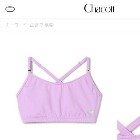
検
索
す
る