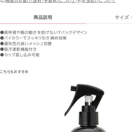
商品のお届け（送料・手数料）について
お支払いについて
商品説明
サイズ
●肩甲骨や腕の動きを妨げないYバックデザイン
●バイカラーでスッキリ引き締め効果
●通気性の良いメッシュ切替
●吸汗速乾機能付き
●カップ差し込み可能
こちらもおすすめ