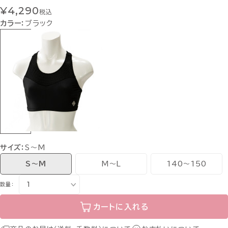
¥4,290
税込
カラー：
ブラック
サイズ：
S～M
S～M
M～L
140～150
数量：
カートに入れる