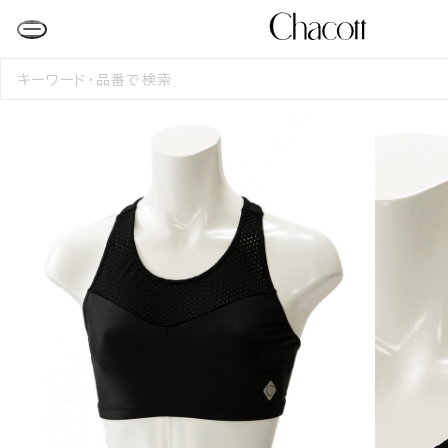
検
索
す
る