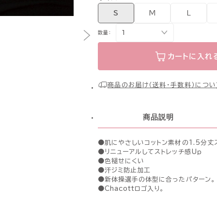
S
M
L
数量：
カートに入れ
商品のお届け（送料・手数料）につい
商品説明
●肌にやさしいコットン素材の1.5分丈
●リニューアルしてストレッチ感Uｐ
●色褪せにくい
●汗ジミ防止加工
●新体操選手の体型に合ったパターン。
●Chacottロゴ入り。