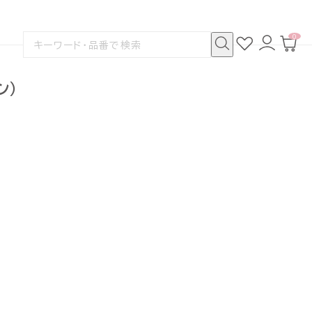
0
お
ロ
カ
検
気
グ
ー
索
に
イ
ト
検
す
入
ン
ペ
索
る
り
ー
ン）
ジ