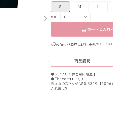
S
M
L
数量：
カートに入れ
商品のお届け（送料・手数料）につい
商品説明
●シンプルで練習用に最適！
●Chacottロゴ入り
※従来のスパッツ（品番5319-1100
されました。