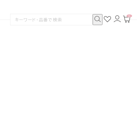
0
お
ロ
カ
検
気
グ
ー
索
に
イ
ト
検
す
入
ン
ペ
索
る
り
ー
ジ