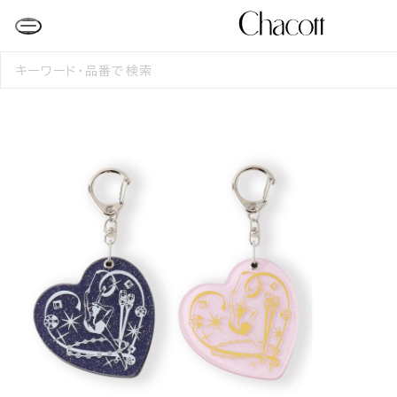
検
索
す
る