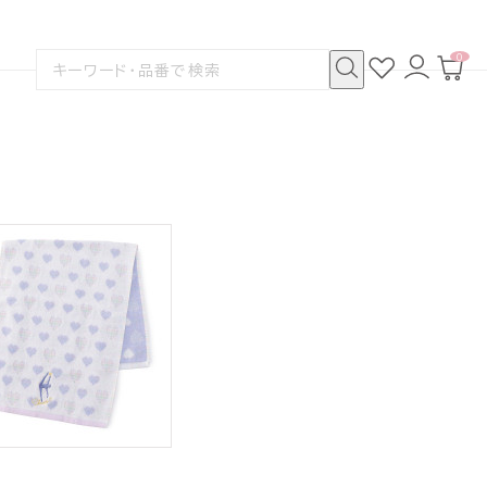
0
お
ロ
カ
検
気
グ
ー
索
に
イ
ト
検
す
入
ン
ペ
索
る
り
ー
ジ