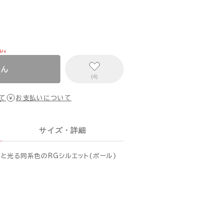
ん。
せん
(4)
て
お支払いについて
サイズ・詳細
と光る同系色のRGシルエット(ボール)