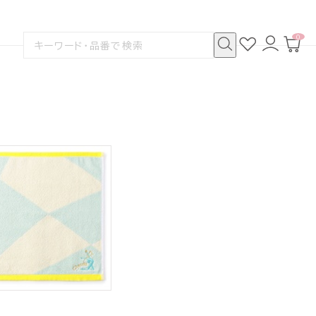
0
お
ロ
カ
検
気
グ
ー
索
に
イ
ト
検
す
入
ン
ペ
索
る
り
ー
ジ