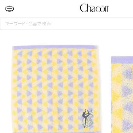
検
索
す
る