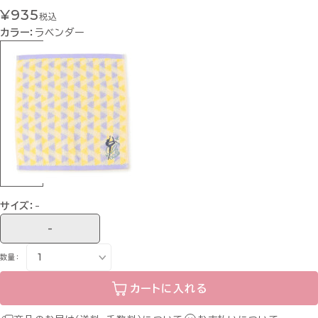
¥935
税込
カラー：
ラベンダー
サイズ：
-
-
数量：
カートに入れる