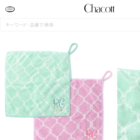
検
索
す
る