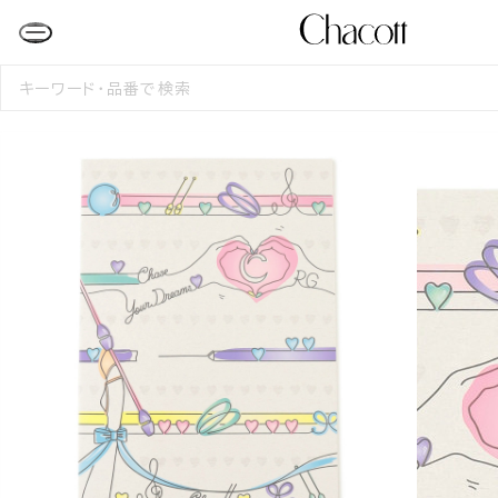
検
索
す
る