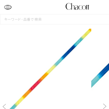
検
索
す
る