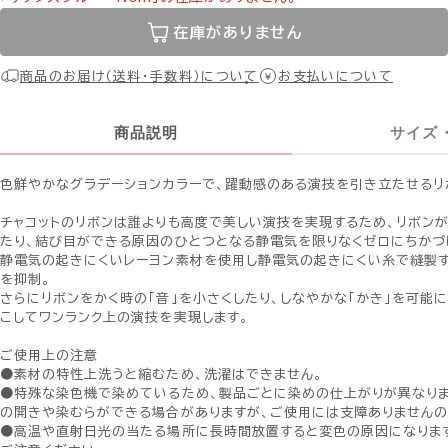
在庫がありません
商品のお届け（送料・手数料）について
お支払いについて
商品説明
サイズ
色鮮やかなグラデーションカラーで、躍動感のある演技を引き立たせるリ
チャコットのリボンは誰よりも高度で美しい演技を実現するため、リボン
たり、結び目ができる原因のひとつとなる静電気を限りなくゼロにちかづ
静電気の起きにくいレーヨン素材を使用し静電気の起きにくい糸で縫製す
を抑制。
さらにリボンをかく時の「音」を小さくしたり、しなやかな「かき」を可能
こしてワンランク上の演技を実現します。
ご使用上の注意
●素材の特性上洗うと縮むため、洗濯はできません。
●特殊な染色機で染めているため、製品ごとに染めの仕上がりが異なりま
の開きや染むらができる場合がありますが、ご使用には支障ありませんの
●高温や直射日光の当たる場所に長時間放置すると変色の原因になりま