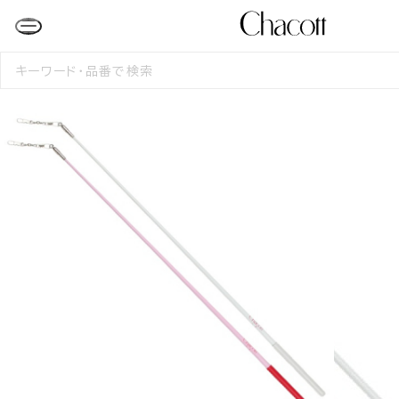
検
索
す
る