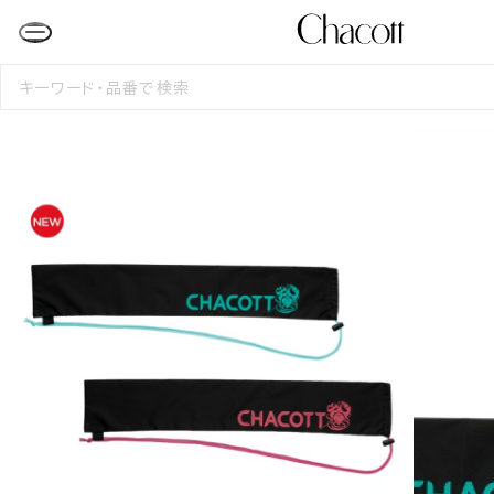
検
索
す
る