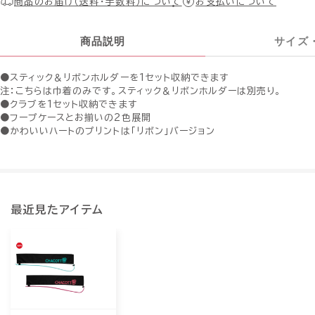
商品のお届け（送料・手数料）について
お支払いについて
商品説明
サイズ
●スティック＆リボンホルダーを1セット収納できます
注：こちらは巾着のみです。スティック＆リボンホルダーは別売り。
●クラブを1セット収納できます
●フープケースとお揃いの2色展開
●かわいいハートのプリントは「リボン」バージョン
最近見たアイテム