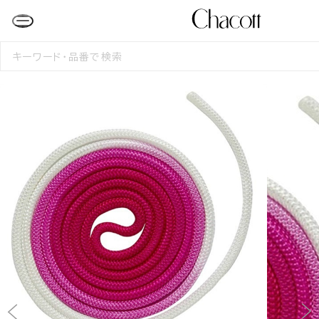
検
索
す
る