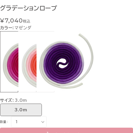
グラデーションロープ
¥7,040
税込
カラー：
マゼンダ
サイズ：
3.0m
3.0m
数量：