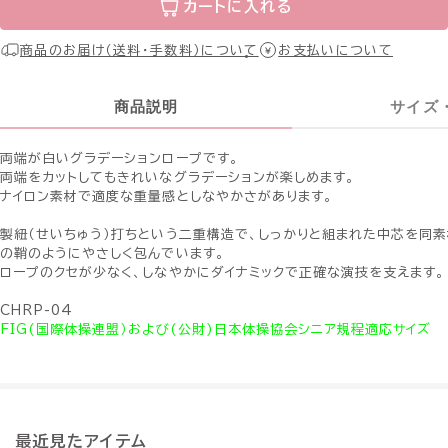
カートに入れる
商品のお届け（送料・手数料）について
お支払いについて
商品説明
サイズ
両端が白いグラデーションロープです。
両端をカットしてもきれいなグラデーションが楽しめます。
ナイロン素材で適度な重量感としなやかさがあります。
製紐（せいちゅう）打ちという二重構造で、しっかりと組まれた中芯を同
の鞘のようにやさしく包んでいます。
ロープのクセが少なく、しなやかにダイナミックで正確な演技を支えます。
CHRP-04
FIG(国際体操連盟）および(公財)日本体操協会シニア規程適応サイズ
最近見たアイテム