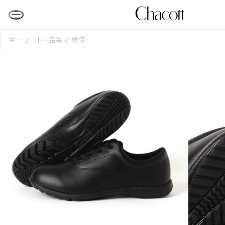
検
索
す
る