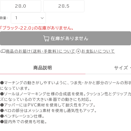
28.0
28.5
数量：
「ブラック-22.0」の在庫がありません。
在庫がありません
商品のお届け（送料・手数料）について
お支払いについて
商品説明
サイズ
●マーチングの動きがしやすいように、つま先・かかと部分のソールの形
になっています。
●ソールはノーマーキング仕様の合成底を使用。クッション性とグリップ
ズになっているので大きい楽器での動きにも対応。
●アッパーにはPVC素材を使用して耐久性をアップ。
●ベロの部分はメッシュ素材を使用し通気性もアップ。
●ベンチレーション仕様。
●屋内外での使用も可能。