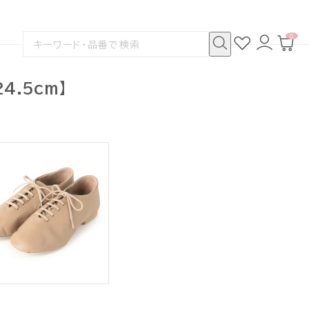
0
お
ロ
カ
検
気
グ
ー
索
に
イ
ト
検
す
入
ン
ペ
索
る
り
ー
4.5cm】
ジ