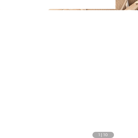
1
|
10