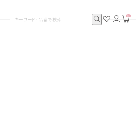
0
お
ロ
カ
検
気
グ
ー
索
に
イ
ト
検
す
入
ン
ペ
索
る
り
ー
ジ