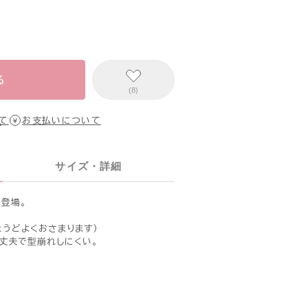
る
(8)
て
お支払いについて
サイズ・詳細
が登場。
。
ょうどよくおさまります）
丈夫で型崩れしにくい。