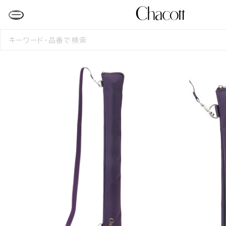
検
索
す
る