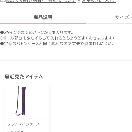
商品のお届け（送料・手数料）について
お支払いについて
商品説明
サイズ
●29インチまでのバトンが2本入ります。
（ボール部分を少しずらして入れるとちょうどよくおさまります）
●定番のバトンケースと同じ素材なので丈夫で型崩れしにくい。
最近見たアイテム
フラットバトンケース