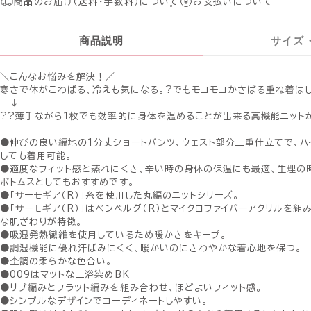
商品のお届け（送料・手数料）について
お支払いについて
商品説明
サイズ
＼こんなお悩みを解決！／
寒さで体がこわばる、冷えも気になる。?でもモコモコかさばる重ね着は
↓
??薄手ながら１枚でも効率的に身体を温めることが出来る高機能ニット
●伸びの良い編地の1分丈ショートパンツ、ウェスト部分二重仕立てで、ハ
しても着用可能。
●適度なフィット感と蒸れにくさ、辛い時の身体の保温にも最適、生理の
ボトムスとしてもおすすめです。
●「サーモギア（R）」糸を使用した丸編のニットシリーズ。
●「サーモギア（R）」はベンベルグ（R）とマイクロファイバーアクリルを組
な肌ざわりが特徴。
●吸湿発熱繊維を使用しているため暖かさをキープ。
●調湿機能に優れ汗ばみにくく、暖かいのにさわやかな着心地を保つ。
●杢調の柔らかな色合い。
●009はマットな三浴染めBK
●リブ編みとフラット編みを組み合わせ、ほどよいフィット感。
●シンプルなデザインでコーディネートしやすい。