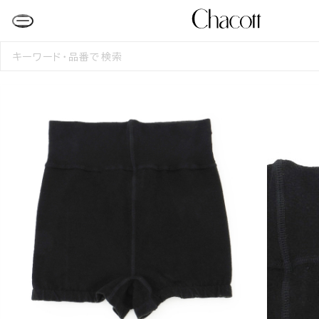
検
索
す
る