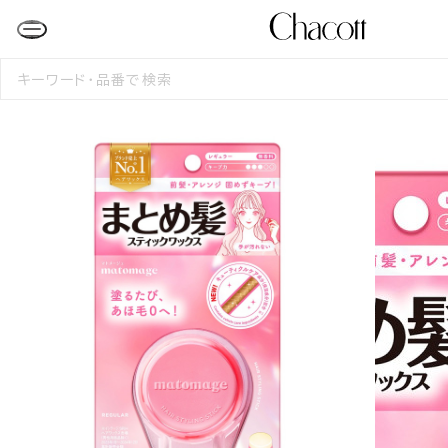
検
索
す
る