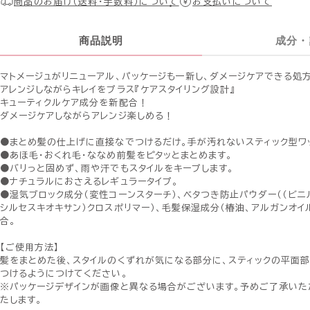
商品のお届け（送料・手数料）について
お支払いについて
商品説明
成分・
マトメージュがリニューアル、パッケージも一新し、ダメージケアできる処
アレンジしながらキレイをプラス『ケアスタイリング設計』
キューティクルケア成分を新配合！
ダメージケアしながらアレンジ楽しめる！
●まとめ髪の仕上げに直接なでつけるだけ。手が汚れないスティック型ワ
●あほ毛・おくれ毛・ななめ前髪をピタッとまとめます。
●バリっと固めず、雨や汗でもスタイルをキープします。
●ナチュラルにおさえるレギュラータイプ。
●湿気ブロック成分（変性コーンスターチ）、ベタつき防止パウダー（（ビニ
シルセスキオキサン）クロスポリマー）、毛髪保湿成分（椿油、アルガンオイ
合。
【ご使用方法】
髪をまとめた後、スタイルのくずれが気になる部分に、スティックの平面
つけるようにつけてください。
※パッケージデザインが画像と異なる場合がございます。予めご了承いた
たします。