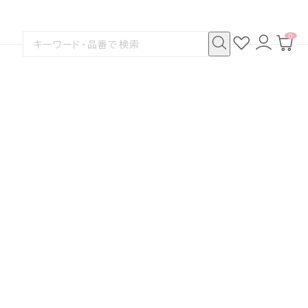
0
お
ロ
カ
検
気
グ
ー
索
に
イ
ト
検
す
入
ン
ペ
索
る
り
ー
ジ