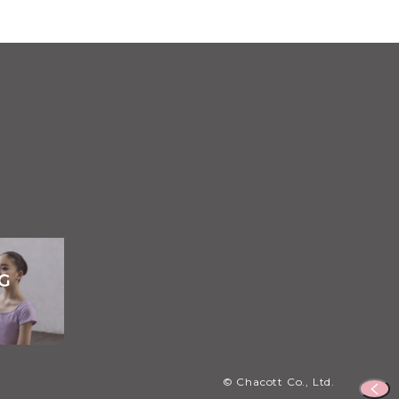
© Chacott Co., Ltd.
ペ