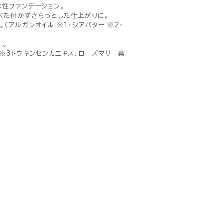
水性ファンデーション。
べた付かずさらっとした仕上がりに。
（アルガンオイル ※1・シアバター ※2・
に。
 ※3トウキンセンカエキス、ローズマリー葉