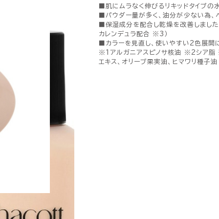
■肌にムラなく伸びるリキッドタイプの
■パウダー量が多く、油分が少ない為、
■保湿成分を配合し乾燥を改善しました。
カレンデュラ配合 ※3）
■カラーを見直し、使いやすい2色展開
※1アルガニアスピノサ核油 ※2シア脂
エキス、オリーブ果実油、ヒマワリ種子油