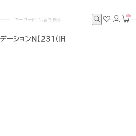
0
お
ロ
カ
検
気
グ
ー
索
に
イ
ト
検
す
入
ン
ペ
索
る
り
ー
デーションN【231（旧
ジ