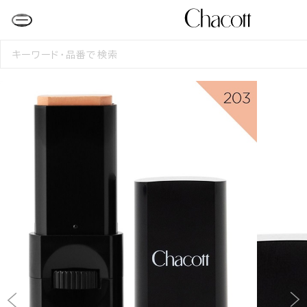
検
索
す
る