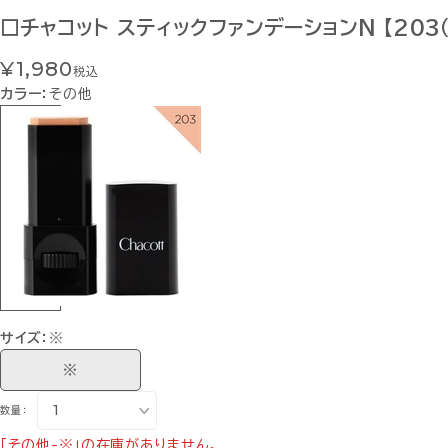
□チャコット スティックファンデーションN 【203（
¥1,980
税込
カラー：
その他
サイズ：
※
※
数量：
「その他-※」の在庫がありません。