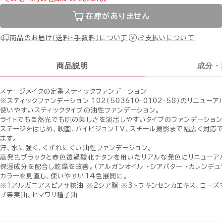
在庫がありません
商品のお届け（送料・手数料）について
お支払いについて
商品説明
成分・
ステージメイクの定番スティックファンデーション
※スティックファンデーション 102（503610-0102-58）のリニュー
使いやすいスティックタイプの油性ファンデーション。
ライトでも自然光でも肌の美しさを演出しやすいタイプのファンデーション
ステージをはじめ、映画、ハイビジョンTV、スチール撮影まで幅広く対応
ます。
汗、水に強く、くずれにくい油性ファンデーション。
高発色ブラックと赤色透過酸化チタンを用いたリアルな発色にリニューア
保湿成分を配合し乾燥を改善。（アルガンオイル ・シアバター ・カレンデュ
カラーを見直し、使いやすい14色展開に。
※1アルガニアスピノサ核油 ※2シア脂 ※3トウキンセンカエキス、ローズ
ブ果実油、ヒマワリ種子油