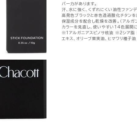
バー力があります。
汗、水に強く、くずれにくい油性ファンデ
高発色ブラックと赤色透過酸化チタンを
保湿成分を配合し乾燥を改善。（アルガンオ
カラーを見直し、使いやすい14色展開に
※1アルガニアスピノサ核油 ※2シア脂
エキス、オリーブ果実油、ヒマワリ種子油