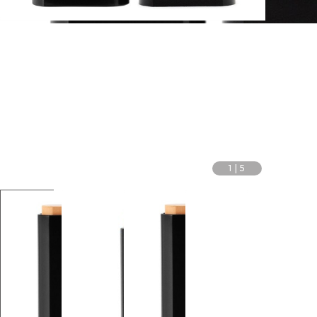
1
|
5