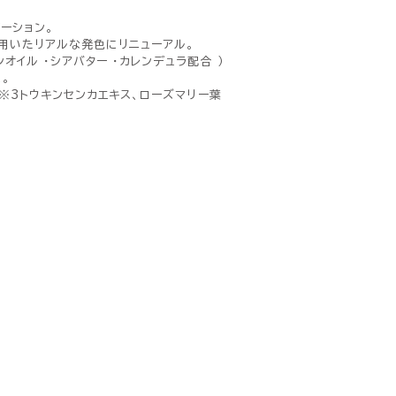
ーション。
用いたリアルな発色にリニューアル。
イル ・シアバター ・カレンデュラ配合 ）
。
 ※3トウキンセンカエキス、ローズマリー葉