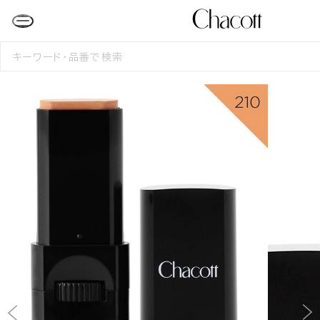
検
索
す
る