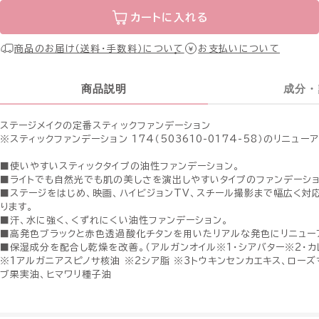
カートに入れる
商品のお届け（送料・手数料）について
お支払いについて
商品説明
成分・
ステージメイクの定番スティックファンデーション
※スティックファンデーション 174（503610-0174-58）のリニュー
■使いやすいスティックタイプの油性ファンデーション。
■ライトでも自然光でも肌の美しさを演出しやすいタイプのファンデーショ
■ステージをはじめ、映画、ハイビジョンTV、スチール撮影まで幅広く対
ります。
■汗、水に強く、くずれにくい油性ファンデーション。
■高発色ブラックと赤色透過酸化チタンを用いたリアルな発色にリニュー
■保湿成分を配合し乾燥を改善。（アルガンオイル※1・シアバター※2・カ
※1アルガニアスピノサ核油 ※2シア脂 ※3トウキンセンカエキス、ローズ
ブ果実油、ヒマワリ種子油