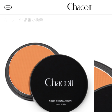
検
索
す
る