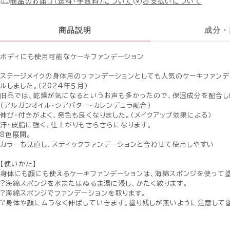
商品のお届け（送料・手数料）について
お支払いについて
商品説明
成分・
ボディにも使用可能なケーキファンデーション
ステージメイクの身体用のファンデーションとしても人気のケーキファンデ
ルしました。（2024年５月）
旧品では、乾燥が気になるというお声も多かったので、保湿成分を配合し
（アルガンオイル・シアバター・カレンデュラ配合）
伸び・付きがよく、発色も良くなりました。（メイクアップ効果による）
汗・皮脂に強く、仕上がりもさらさらになります。
8色展開。
カラーも見直し、スティックファンデーションと合わせて使用しやすい
【使いかた】
身体にも顔にも使えるケーキファンデーションは、海綿スポンジを使って
?海綿スポンジを水またはぬるま湯に浸し、かたく絞ります。
?海綿スポンジでファンデーションを取ります。
?身体や顔にムラなく伸ばしていきます。塗り残しが無いように注意して