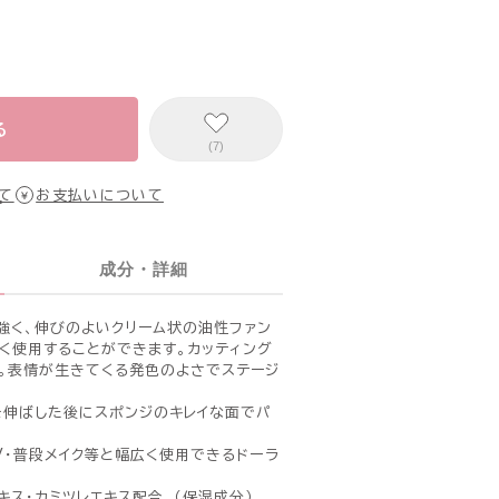
る
(7)
て
お支払いについて
成分・詳細
強く、伸びのよいクリーム状の油性ファン
く使用することができます。カッティング
。表情が生きてくる発色のよさでステージ
を伸ばした後にスポンジのキレイな面でパ
。
V・普段メイク等と幅広く使用できるドーラ
キス・カミツレエキス配合。（保湿成分）