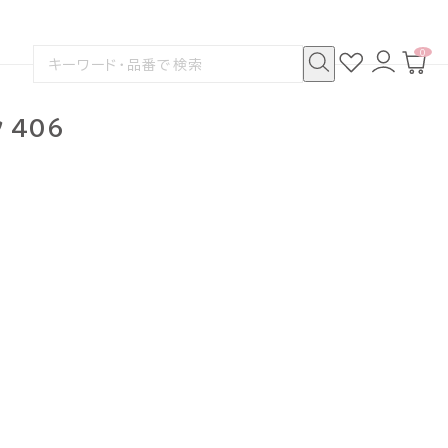
0
お
ロ
カ
検
気
グ
ー
索
に
イ
ト
検
す
入
ン
ペ
索
る
り
ー
 406
ジ