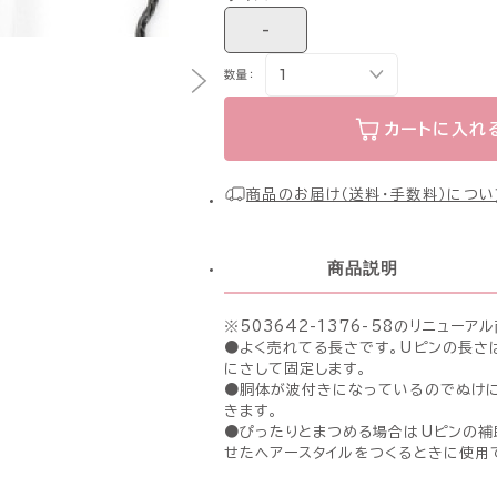
-
数量：
カートに入れ
商品のお届け（送料・手数料）につい
商品説明
※503642-1376-58のリニューア
●よく売れてる長さです。Uピンの長さ
にさして固定します。
●胴体が波付きになっているのでぬけに
きます。
●ぴったりとまつめる場合はUピンの補
せたヘアースタイルをつくるときに使用