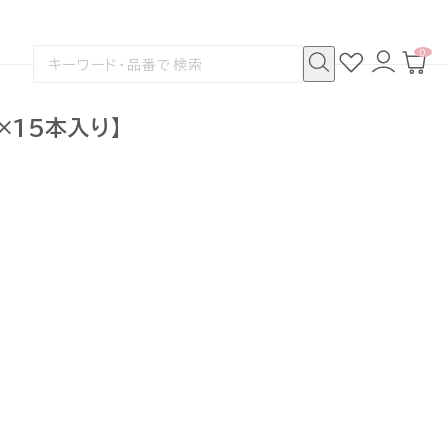
0
お
ロ
カ
検
気
グ
ー
索
に
イ
ト
検
す
入
ン
ペ
索
る
り
ー
×15本入り】
ジ