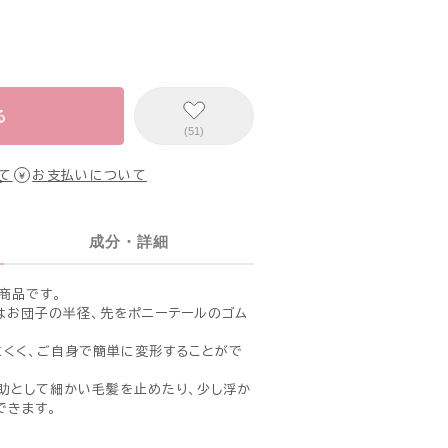
る
(51)
て
お支払いについて
成分・詳細
ル商品です。
はお団子の半径、先をポニーテールのゴム
くく、ご自身で簡単に変形することがで
助として細かい毛髪を止めたり、少し浮か
できます。