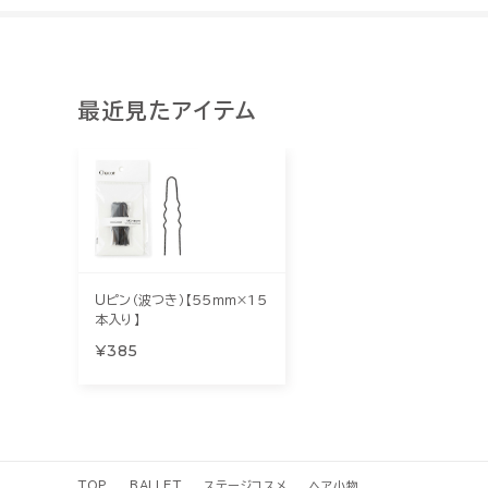
最近見たアイテム
Ｕピン（波つき）【55ｍｍ×15
本入り】
¥385
TOP
BALLET
ステージコスメ
ヘア小物