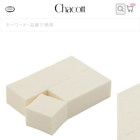
0
カ
ー
ト
検
ペ
索
検
ー
索
ジ
す
る