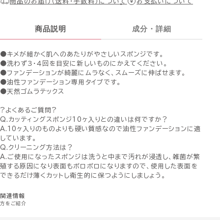
商品のお届け（送料・手数料）について
お支払いについて
商品説明
成分・詳細
●キメが細かく肌へのあたりがやさしいスポンジです。
●洗わず３・４回を目安に新しいものにかえてください。
●ファンデーションが綺麗にムラなく、スムーズに伸ばせます。
●油性ファンデーション専用タイプです。
●天然ゴムラテックス
?よくあるご質問?
Q.カッティングスポンジ10ヶ入りとの違いは何ですか？
A.10ヶ入りのものよりも硬い質感なので油性ファンデーションに適
しています。
Q.クリーニング方法は？
A.ご使用になったスポンジは洗うと中まで汚れが浸透し、雑菌が繁
殖する原因になり表面もボロボロになりますので、使用した表面を
できるだけ薄くカットし衛生的に保つようにしましょう。
関連情報
方をご紹介