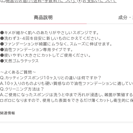
商品のお届け（送料・手数料）について
お支払いについて
商品説明
成分・
●キメが細かく肌へのあたりがやさしいスポンジです。
●洗わず３・４回を目安に新しいものにかえてください。
●ファンデーションが綺麗にムラなく、スムーズに伸ばせます。
●油性ファンデーション専用タイプです。
●使いやすい大きさにカットしてご使用ください。
●天然ゴムラテックス
〜よくあるご質問〜
Q.カッティングスポンジ10ヶ入りとの違いは何ですか？
A.10ヶ入りのものよりも硬い質感なので油性ファンデーションに適してい
Q.クリーニング方法は？
A.ご使用になったスポンジは洗うと中まで汚れが浸透し、雑菌が繁殖す
ロボロになりますので、使用した表面をできるだけ薄くカットし衛生的に保
関連情報