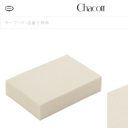
検
索
す
る