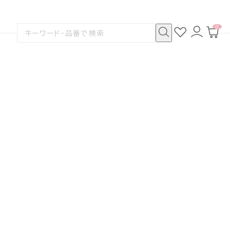
0
お
ロ
カ
検
気
グ
ー
索
に
イ
ト
検
す
入
ン
ペ
索
る
り
ー
ジ