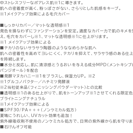
中ストレスフリーなポアレス肌※1に導きます。
肌への密着度が高く、粉っぽさがない、さらりとした肌感をキープ。
※1メイクアップ効果による毛穴カバー
■しっかりカバー／マットな透明感※1
発色を損なわずにファンデーションを安定。適度なカバー力で肌のキメを
え、毛穴をカバーし※１、マットな透明感※1に仕上がります。
※1 メイクアップ効果による
■テカリのないサラサラ陶器のようななめらかな肌へ
肌への密着性を高めてヨレにくく、テカリを抑えて、サラサラ感のある仕
を持続します。
■水分と反応し、肌に清涼感とうるおいを与える成分MPD（メントキシプ
パンジオール）を配合
■発酵マヌカハニー※1をプラスし、保湿力UP。 ※2
※1グルコノバクタ―／ハチミツ発酵液
※2当社従来品（フィニッシングパウダーマット）との比較
■透明感※１のある仕上がりで、肌をトーンアップ※1させてくれる限定
ブライトニングナチュラル
※1メイクアップ効果による
■SPF30/PA＋＋＋（ノンケミカル処方）
夏場にうれしい、UVカット効果も追加！
紫外線吸収剤不使用のノンケミカル処方で、日常の紫外線から肌を守りま
■石けんオフ可能