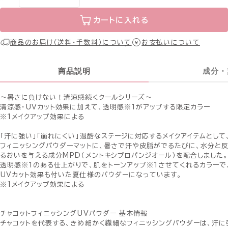
カートに入れる
商品のお届け（送料・手数料）について
お支払いについて
商品説明
成分・
〜暑さに負けない！清涼感続くクールシリーズ〜
清涼感・UVカット効果に加えて、透明感※1がアップする限定カラー
※1メイクアップ効果による
「汗に強い」「崩れにくい」過酷なステージに対応するメイクアイテムとし
フィニッシングパウダーマットに、暑さで汗や皮脂がでるたびに、水分と
るおいを与える成分MPD（メントキシプロパンジオール）を配合しました
透明感※1のある仕上がりで、肌をトーンアップ※1させてくれるカラー
UVカット効果も付いた夏仕様のパウダーになっています。
※1メイクアップ効果による
チャコットフィニッシングUVパウダー 基本情報
チャコットを代表する、きめ細かく繊細なフィニッシングパウダーは、汗に