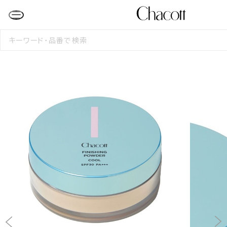
検
索
す
る