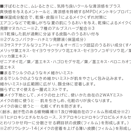
■汗ばむときに、ムレるときに、気持ち良いクールな清涼感をプラス
爽快感を与えるメントールと、清涼感を持続するMPD(メントキシプロパ
■保湿成分配合で、乾燥・皮脂※1によるメイクくずれ対策に
エアコンなどで乾燥しがちな夏の肌にうるおいを与え、乾燥によるメイク
発酵マヌカハニー※2、７種のアルプスハーブ配合※3
※1乾燥した肌が過剰に分泌する皮脂へのうるおい付与
※2グルコノバクタ―ハチミツ発酵液（保湿成分）
※3サステナブルなフェアトレード＆オーガニック認証のうるおい成分(す
メリッサ葉エキス・セイヨウサクラソウ花エキス・セイヨウノコギリソウ花／
ハッカ葉エキス・
ゼニアオイ花／葉／茎エキス・ハゴロモグサ花／葉／茎エキス・ベロニカオ
茎エキス
■まるでシルクのようなキメ細かいミスト
まるでシルクのようなきめ細かいミストが肌をやさしく包み込みます。
細かいミストは広範囲に広がり、顔全体に密着します。
振らずにすぐ使える一層式ミストです。
■メイク下地として、メイクの仕上げに、使いかた自在の２WAYミスト
メイクの前に使うと… 肌を引きしめ、化粧のりが良くなります。
メイクの後に使うと… 化粧くずれを防ぎます。
（耐水、耐汗性のある植物繊維※1及び伸縮自在のフィルム形成成分※2）
※1ヒドロキシエチルセルロース、ステアロキシヒドロキシプロピルメチル
とわりつかせ均一に分散させる網目状の皮膜(フィルム)を形成します。）
※2ポリウレタン-14(メイクの密着を上げる薄い皮膜(フィルム)を形成し