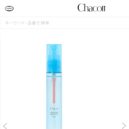
検
索
す
る