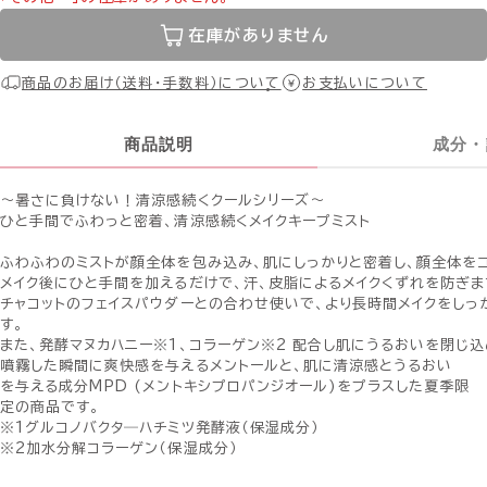
在庫がありません
商品のお届け（送料・手数料）について
お支払いについて
商品説明
成分・
〜暑さに負けない！清涼感続くクールシリーズ〜
ひと手間でふわっと密着、清涼感続くメイクキープミスト
ふわふわのミストが顔全体を包み込み、肌にしっかりと密着し、顔全体をコ
メイク後にひと手間を加えるだけで、汗、皮脂によるメイクくずれを防ぎま
チャコットのフェイスパウダーとの合わせ使いで、より長時間メイクをしっ
す。
また、発酵マヌカハニー※1、コラーゲン※2 配合し肌にうるおいを閉じ込
噴霧した瞬間に爽快感を与えるメントールと、肌に清涼感とうるおい
を与える成分MPD (メントキシプロパンジオール)をプラスした夏季限
定の商品です。
※1グルコノバクタ―ハチミツ発酵液（保湿成分）
※2加水分解コラーゲン（保湿成分）