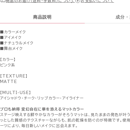
商品のお届け（送料・手数料）について
お支払いについて
商品説明
成分・
■カラーメイク
■アイメイク
■ナチュラルメイク
■舞台メイク
【カラー】
ピンク系
【TEXTURE】
MATTE
【MULTI-USE】
アイシャドウ・チーク・リップカラー・アイライナー
プロも納得 変幻自在に華を添えるマットカラー
ステージ映えする鮮やかなカラーがそろうマットは、見たままの発色が叶う
ッとした質感のテクスチャーながらも、肌の乾燥を防ぐのが特徴です。使
ーツにより、毎日新しいメイクに出会えます。