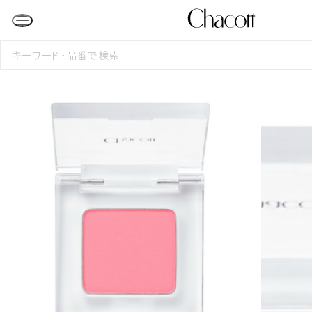
検
索
す
る