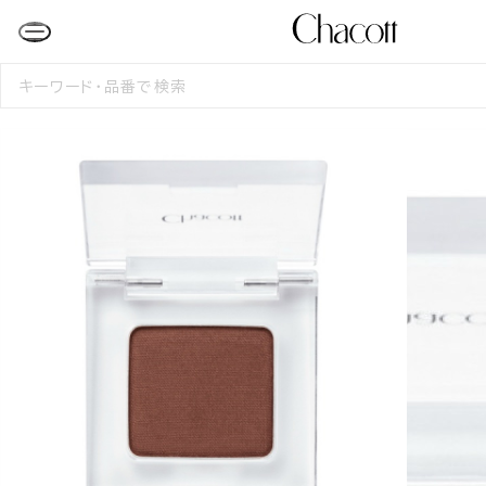
検
索
す
る