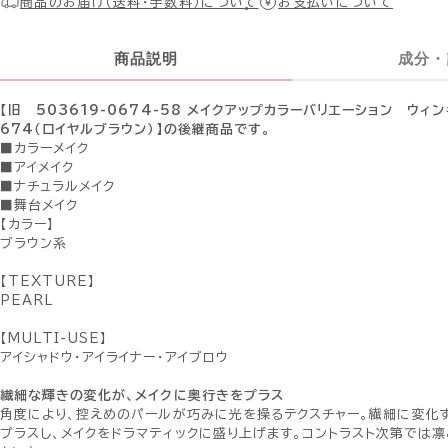
商品のお届け（送料・手数料）について
お支払いについて
商品説明
成分・
【旧 503619-0674-58 メイクアップカラーバリエーション ウィ
674（ロイヤルブラウン）】の後継商品です。
■カラーメイク
■アイメイク
■ナチュラルメイク
■舞台メイク
【カラー】
ブラウン系
【TEXTURE】
PEARL
【MULTI-USE】
アイシャドウ・アイライナー・アイブロウ
繊細な輝きの変化が、メイクに奥行きをプラス
角度により、控えめのパールが巧みに光を操るテクスチャー。繊細に変化
プラスし、メイクをドラマティックに盛り上げます。コントラスト次第では凛