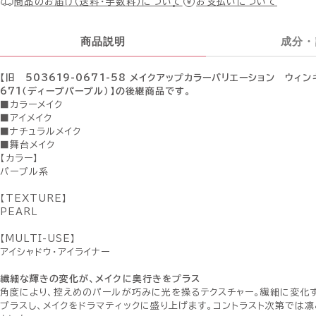
商品のお届け（送料・手数料）について
お支払いについて
商品説明
成分・
【旧 503619-0671-58 メイクアップカラーバリエーション ウィ
671（ディープパープル）】の後継商品です。
■カラーメイク
■アイメイク
■ナチュラルメイク
■舞台メイク
【カラー】
パープル系
【TEXTURE】
PEARL
【MULTI-USE】
アイシャドウ・アイライナー
繊細な輝きの変化が、メイクに奥行きをプラス
角度により、控えめのパールが巧みに光を操るテクスチャー。繊細に変化
プラスし、メイクをドラマティックに盛り上げます。コントラスト次第では凛