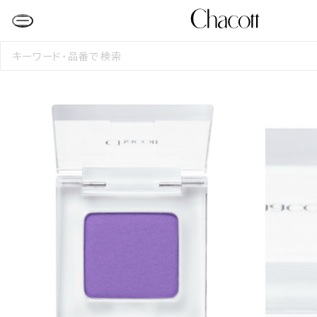
検
索
す
る