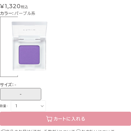
¥1,320
税込
カラー：
パープル系
サイズ：
-
-
数量：
カートに入れる