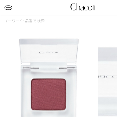
検
索
す
る