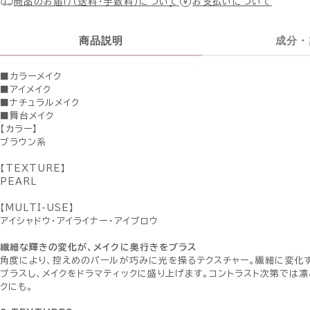
商品のお届け（送料・手数料）について
お支払いについて
商品説明
成分・
■カラーメイク
■アイメイク
■ナチュラルメイク
■舞台メイク
【カラー】
ブラウン系
【TEXTURE】
PEARL
【MULTI-USE】
アイシャドウ・アイライナー・アイブロウ
繊細な輝きの変化が、メイクに奥行きをプラス
角度により、控えめのパールが巧みに光を操るテクスチャー。繊細に変化
プラスし、メイクをドラマティックに盛り上げます。コントラスト次第では凛
クにも。