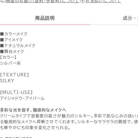
商品のお届け（送料・手数料）について
お支払いについて
商品説明
成分・
■カラーメイク
■アイメイク
■ナチュラルメイク
■舞台メイク
【カラー】
シルバー系
【TEXTURE】
SILKY
【MULTI-USE】
アイシャドウ・アイバーム
多彩な光を宿す、魅惑的なメイクへ
クリームタイプで密着度の高さが魅力のシルキー。多彩で肌なじみの良い
る魅惑的なメイクへ昇華させてくれます。シルキーなサラサラの質感で、
も華やかにも印象を変化させられる。