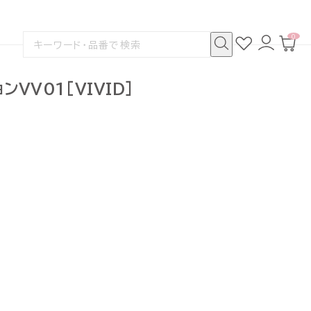
0
お
ロ
カ
検
気
グ
ー
索
に
イ
ト
検
す
入
ン
ペ
索
る
り
ー
VV01[VIVID]
ジ