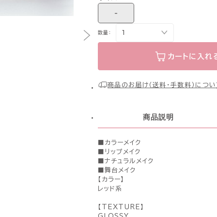
-
数量：
カートに入れ
商品のお届け（送料・手数料）につい
商品説明
■カラーメイク
■リップメイク
■ナチュラルメイク
■舞台メイク
【カラー】
レッド系
【TEXTURE】
GLOSSY