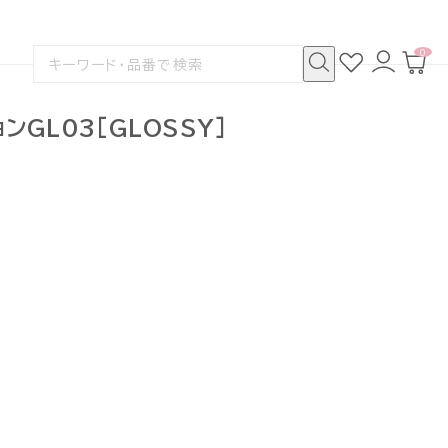
0
お
ロ
カ
検
気
グ
ー
索
に
イ
ト
検
す
入
ン
ペ
索
る
り
ー
GL03[GLOSSY]
ジ