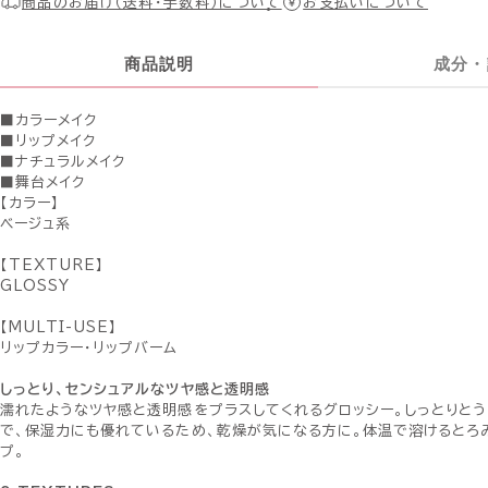
商品のお届け（送料・手数料）について
お支払いについて
商品説明
成分・
■カラーメイク
■リップメイク
■ナチュラルメイク
■舞台メイク
【カラー】
ベージュ系
【TEXTURE】
GLOSSY
【MULTI-USE】
リップカラー・リップバーム
しっとり、センシュアルなツヤ感と透明感
濡れたようなツヤ感と透明感をプラスしてくれるグロッシー。しっとりと
で、保湿力にも優れているため、乾燥が気になる方に。体温で溶けるとろ
プ。