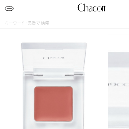
検
索
す
る