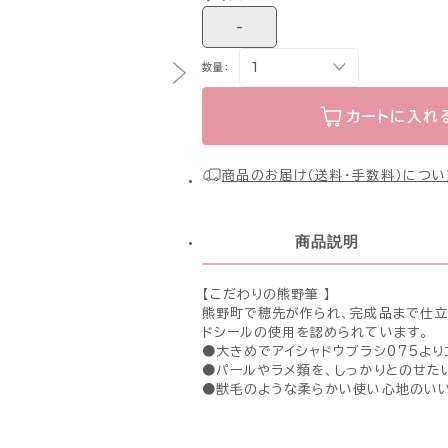
-
数量：
カートに入れ
商品のお届け（送料・手数料）につい
商品説明
【こだわりの熊野筆 】
熊野町で穂先が作られ、完成品まで仕立
ドシールの使用を認められています。
●大きめでアイシャドウブラシ075より
●パールやラメ類を、しっかりとのせた
●獣毛のような柔らかい使い心地のいい