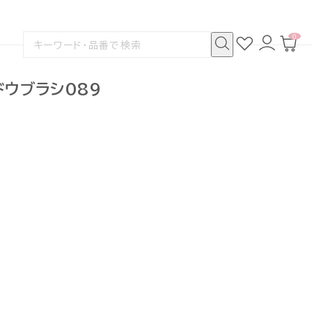
0
お
ロ
カ
検
気
グ
ー
索
に
イ
ト
検
す
入
ン
ペ
索
る
り
ー
ドウブラシ089
ジ