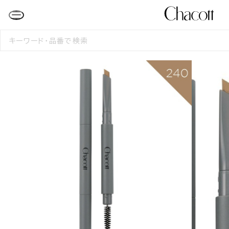
検
索
す
る