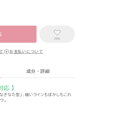
る
(69)
て
お支払いについて
成分・詳細
対応 】
なぎなた型」、細いラインもぼかしもこれ
ウ。