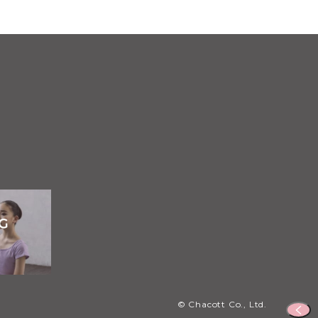
© Chacott Co., Ltd.
ペ