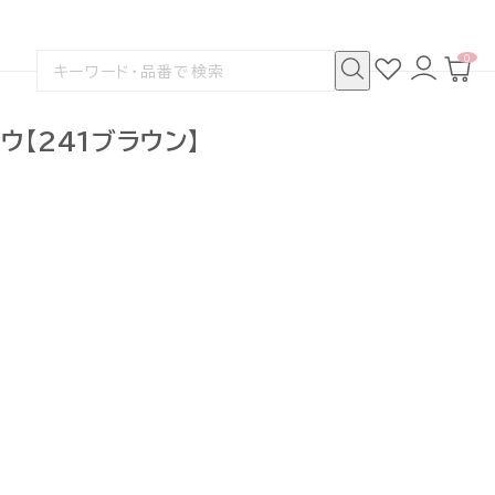
0
お
ロ
カ
検
気
グ
ー
索
に
イ
ト
検
す
入
ン
ペ
索
る
り
ー
ウ【241ブラウン】
ジ