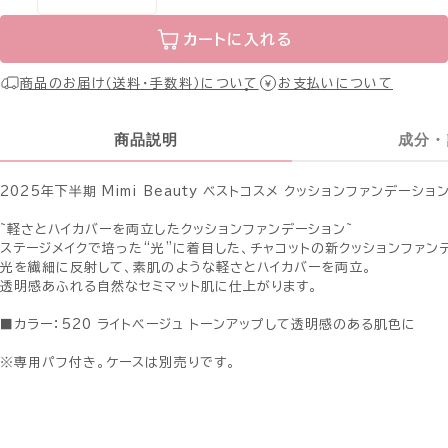
カートに入れる
商品のお届け（送料・手数料）について
お支払いについて
商品説明
成分・
2025年下半期 Mimi Beauty ベストコスメ クッションファンデーショ
~軽さとハイカバーを両立したクッションファンデーション~
ステージメイクで培った“光”に着目した、チャコットの新クッションファン
光を繊細に反射して、素肌のような軽さとハイカバーを両立。
透明感あふれる自然なセミマット肌に仕上がります。
■カラー：520 ライトベージュ トーンアップして透明感のある肌色に
※専用パフ付き。ケースは別売りです。