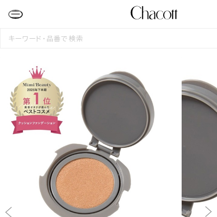
検
索
す
る