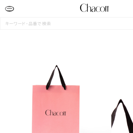
検
索
す
る