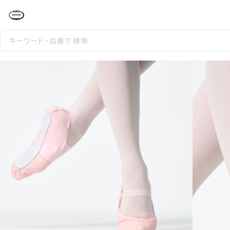
検
索
す
る