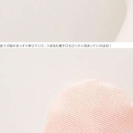
全ての指がまっすぐ伸びていて、つま先も履き口もぴったり収まっていれば◎！