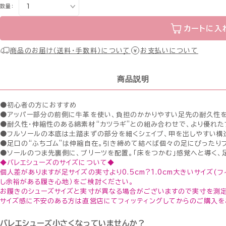
数量：
カートに入
商品のお届け（送料・手数料）について
お支払いについて
商品説明
●初心者の方におすすめ
●アッパー部分の前側に牛革を使い、負担のかかりやすい足先の耐久性を
●耐久性・伸縮性のある綿素材“カツラギ”との組み合わせで、より優れた
●フルソールの本底は土踏まずの部分を細くシェイプ、甲を出しやすい構
●足口の“ふちゴム”は伸縮自在。引き締めて結べば個々の足にぴったりフ
●ソールのつま先裏側に、プリーツを配置。「床をつかむ」感覚へと導く、
◆バレエシューズのサイズについて◆
個人差がありますが足サイズの実寸より0.5cm?1.0cm大きいサイズ(
し余裕がある履き心地）をご検討ください。
お履きのシューズサイズと実寸が異なる場合がございますので実寸を測定
サイズ感に不安のある方は直営店にてフィッティングしてからのご購入を
バレエシューズ小さくなっていませんか？