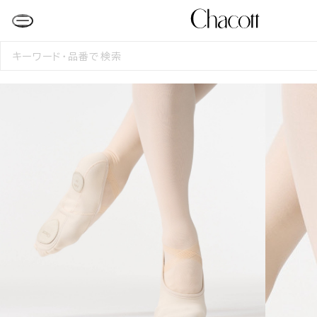
検
索
す
る