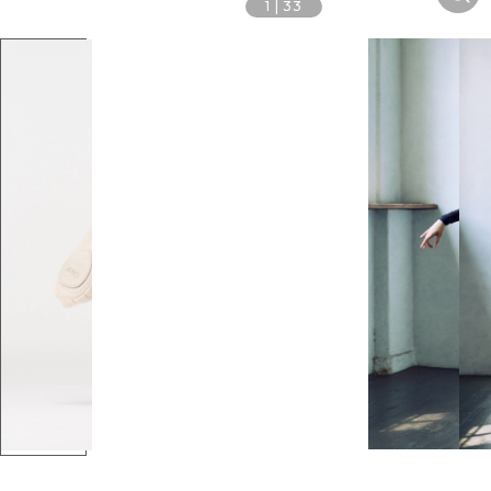
1
|
33