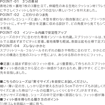
POINT-01 3つの素材
表地２枚＋裏地１枚の３層仕立て。伸縮性のある生地とクッション材（ウレ
にやさしくフィットしながらシワの出ない美しいラインを叶えました。
POINT-02 こだわりのつま先
従来のバレエシューズと違い、木型を使わない独自製法により、プリーツ
フラットに。ギャザー部分を足裏に収める設計で、どの角度から見てもシ
を実現。
POINT-03 インソール内蔵で安定性アップ
シューズのタイプに合わせた専用インソールを内蔵。スプリットソールは、
ルで土踏まずまでピタッと密着。着地衝撃も軽減。表面は起毛仕様で足ズ
POINT-04 ズレないかかと
スプリットソール・フルソールそれぞれの動きや特性に合わせて、かかと
かとの構造と生地のストレッチ性により、あらゆる形のかかとにフィット。
●足裏（土踏まず部分）のフィット感を、より重要視して作られたスプリッ
●フィット感の良さから足との一体感がうまれるため、踊りやすく どこ
先を目指しました。
■こちらのシューズは「実寸サイズ」を目安にお試しください。
細い・薄い足の方、しっかり足が使える方は0.5cm下のサイズもお試しく
サイズに迷った時は「ソールの位置がしっくりくるサイズ」がおすすめ。
大きいサイズの場合、シューズの中で足が動く原因となり、フィット感が薄
■フィット感を得られる履き方のポイント
1)甲ゴムを両脇と一緒に持ち、