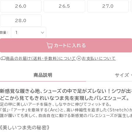
26.0
26.5
27.0
28.0
数量：
カートに入れる
商品のお届け（送料・手数料）について
お支払いについて
商品説明
サイズ
新感覚な履き心地、シューズの中で足がズレない！シワが出
どこから見てもきれいなつま先を実現したバレエシューズ。
足の甲に美しいアーチを描き、しなやかに伸びてフィットする。
「弧」・「アーチ」を意味する〈Arc〉と、高い伸縮性を追求した〈Stretch〉
誰が履いても美しく、自由自在に動ける新感覚のバレエシューズが誕生し
《美しいつま先の秘密》