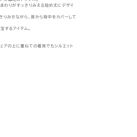
トまわりがすっきりみえる短め丈にデザイ
っきりみせながら、首から背中をカバーして
宝するアイテム。
ウェアの上に重ねての着用でもシルエット