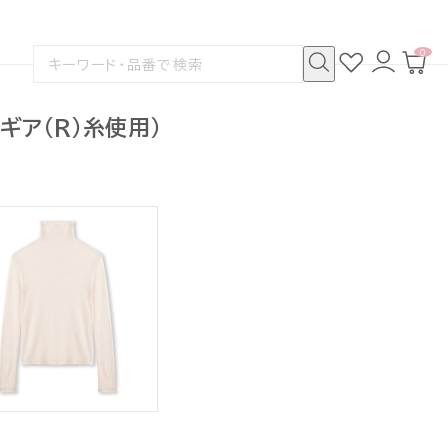
0
お
ロ
カ
検
気
グ
ー
索
に
イ
ト
検
す
入
ン
ペ
索
る
り
ー
ギア(R)糸使用）
ジ