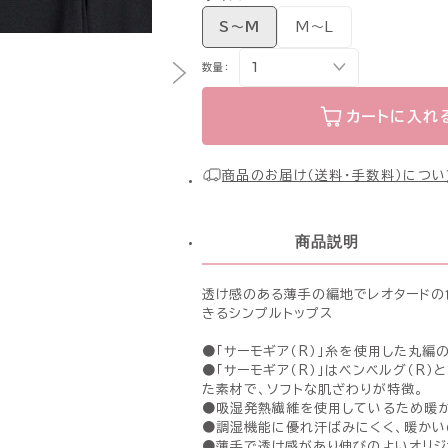
S〜M
M〜L
数量：
カートに入れ
商品のお届け（送料・手数料）につい
商品説明
透け感のある薄手の編地でレオタードの
きるシンプルトップス
●「サーモギア（R）」糸を使用した丸編
●「サーモギア（R）」はベンベルグ（R
た素材で、ソフトな肌ざわりが特徴。
●吸湿発熱繊維を使用しているため暖か
●調湿機能に優れ汗ばみにくく、暖かい
●薄手で透け感があり伸びのよいオリジ