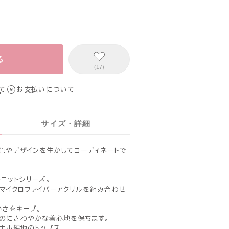
る
(17)
て
お支払いについて
サイズ・詳細
色やデザインを生かしてコーディネートで
のニットシリーズ。
）とマイクロファイバーアクリルを組み合わせ
さをキープ。
のにさわやかな着心地を保ちます。
ナル編地のトップス。