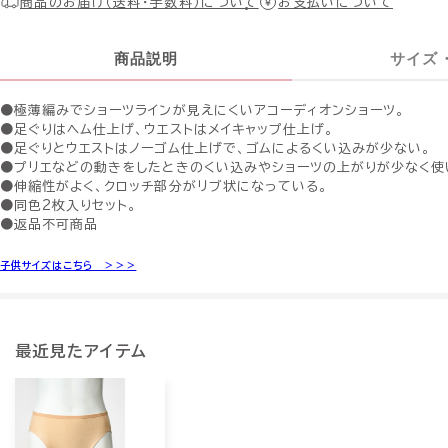
商品のお届け（送料・手数料）について
お支払いについて
商品説明
サイズ
●極薄編みでショーツラインが見えにくいアコーディオンショーツ。
●足ぐりはヘム仕上げ、ウエストはメイキャップ仕上げ。
●足ぐりとウエストはノーゴム仕上げで、ゴムによるくい込みが少ない。
●プリエなどの動きをしたときのくい込みやショーツの上がりが少なく使
●伸縮性がよく、クロッチ部分がリブ状になっている。
●同色2枚入りセット。
●返品不可商品
子供サイズはこちら ＞＞＞
最近見たアイテム