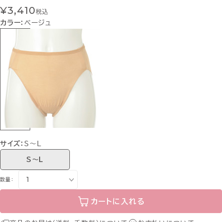
¥3,410
税込
カラー：
ベージュ
サイズ：
S〜L
S〜L
数量：
カートに入れる