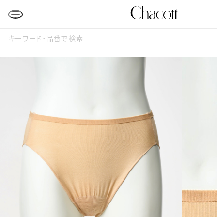
検
索
す
る